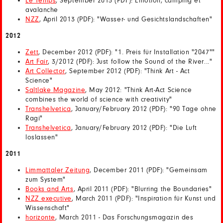
Le Temps
, September 2013 (PDF): Emotion, camping et
avalanche
NZZ
, April 2013 (PDF): "Wasser- und Gesichtslandschaften"
2012
Zett
, December 2012 (PDF): "1. Preis für Installation "2047""
Art Fair
, 3/2012 (PDF): Just follow the Sound of the River..."
Art Collector
, September 2012 (PDF): "Think Art - Act
Science"
Saltlake Magazine
, May 2012: "Think Art-Act Science
combines the world of science with creativity"
Transhelvetica
, January/February 2012 (PDF): "90 Tage ohne
Ragi"
Transhelvetica
, January/February 2012 (PDF): "Die Luft
loslassen"
2011
Limmattaler Zeitung
, December 2011 (PDF): "Gemeinsam
zum System"
Books and Arts
, April 2011 (PDF): "Blurring the Boundaries"
NZZ executive
, March 2011 (PDF): "Inspiration für Kunst und
Wissenschaft"
horizonte
, March 2011 - Das Forschungsmagazin des