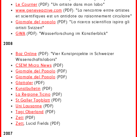
Le Courrier
(PDF): "Un artiste dans mon labo"
www.geneveactive.com
(PDF): "La rencontre entre artistes
et scientifiques est un antidote au raisonnement circulaire"
Giornale del popolo
(PDF): "La ricerca scientifica ispira gli
artisti Svizzeri"
GWA
(PDF): "Wasserforschung im Künstlerblick"
2008
Baz Online
(PDF): "Vier Kunstprojekte in Schweizer
Wissenschaftslabors"
CSEM Micro News
(PDF)
Giornale del Popolo
(PDF)
Giornale del Popolo
(PDF)
Glattaler
(PDF)
Kunstbulletin
(PDF)
La Regione Ticino
(PDF)
St.Galler Tagblatt
(PDF)
Uni Lausanne
(PDF)
Tagi Oberland
(PDF)
Zett
(PDF)
Zett
, Lucid Fields (PDF)
2007