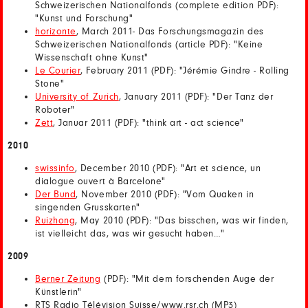
Schweizerischen Nationalfonds (complete edition PDF):
"Kunst und Forschung"
horizonte
, March 2011- Das Forschungsmagazin des
Schweizerischen Nationalfonds (article PDF): "Keine
Wissenschaft ohne Kunst"
Le Courier
, February 2011 (PDF): "Jérémie Gindre - Rolling
Stone"
University of Zurich
, January 2011 (PDF): "Der Tanz der
Roboter"
Zett
, Januar 2011 (PDF): "think art - act science"
2010
swissinfo
, December 2010 (PDF): "Art et science, un
dialogue ouvert à Barcelone"
Der Bund
, November 2010 (PDF): "Vom Quaken in
singenden Grusskarten"
Ruizhong
, May 2010 (PDF): "Das bisschen, was wir finden,
ist vielleicht das, was wir gesucht haben…"
2009
Berner Zeitung
(PDF): "Mit dem forschenden Auge der
Künstlerin"
RTS Radio Télévision Suisse/www.rsr.ch (MP3)