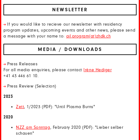
NEWSLETTER
If you would like to recieve our newsletter with residency
program updates, upcoming events and other news, please send
a message with your name to:
ail.program(at)zhdk.ch
MEDIA / DOWNLOADS
Press Releases
For all media enquiries, please contact
Irène Hediger
+41 43 446 61 10.
Press Review (Selection)
2023
Zett
, 1/2023 (PDF): "Until Plasma Burns"
2020
NZZ am Sonntag
, February 2020 (PDF): "Lieber selber
schauen"