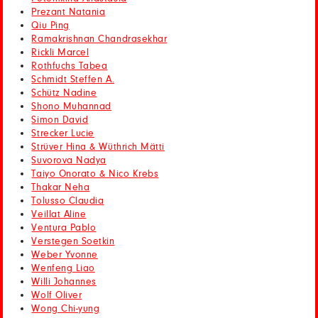
Prezant Natania
Qiu Ping
Ramakrishnan Chandrasekhar
Rickli Marcel
Rothfuchs Tabea
Schmidt Steffen A.
Schütz Nadine
Shono Muhannad
Simon David
Strecker Lucie
Strüver Hina & Wüthrich Mätti
Suvorova Nadya
Taiyo Onorato & Nico Krebs
Thakar Neha
Tolusso Claudia
Veillat Aline
Ventura Pablo
Verstegen Soetkin
Weber Yvonne
Wenfeng Liao
Willi Johannes
Wolf Oliver
Wong Chi-yung