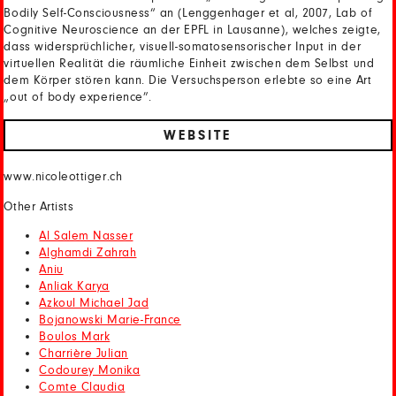
Bodily Self-Consciousness“ an (Lenggenhager et al, 2007, Lab of
Cognitive Neuroscience an der EPFL in Lausanne), welches zeigte,
dass widersprüchlicher, visuell-somatosensorischer Input in der
virtuellen Realität die räumliche Einheit zwischen dem Selbst und
dem Körper stören kann. Die Versuchsperson erlebte so eine Art
„out of body experience”.
WEBSITE
www.nicoleottiger.ch
Other Artists
Al Salem Nasser
Alghamdi Zahrah
Aniu
Anliak Karya
Azkoul Michael Jad
Bojanowski Marie-France
Boulos Mark
Charrière Julian
Codourey Monika
Comte Claudia