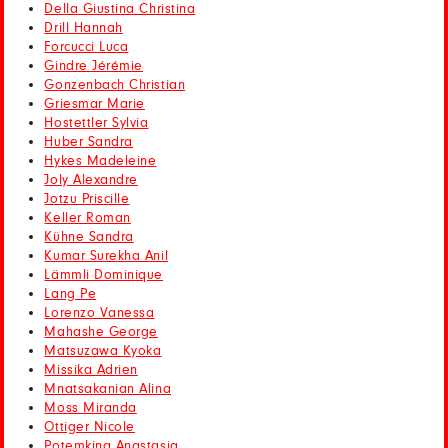
Della Giustina Christina
Drill Hannah
Forcucci Luca
Gindre Jérémie
Gonzenbach Christian
Griesmar Marie
Hostettler Sylvia
Huber Sandra
Hykes Madeleine
Joly Alexandre
Jotzu Priscille
Keller Roman
Kühne Sandra
Kumar Surekha Anil
Lämmli Dominique
Lang Pe
Lorenzo Vanessa
Mahashe George
Matsuzawa Kyoka
Missika Adrien
Mnatsakanian Alina
Moss Miranda
Ottiger Nicole
Potemkina Anastasia