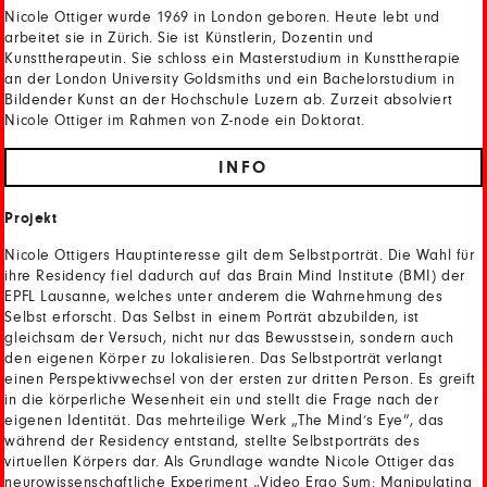
Nicole Ottiger wurde 1969 in London geboren. Heute lebt und
arbeitet sie in Zürich. Sie ist Künstlerin, Dozentin und
Kunsttherapeutin. Sie schloss ein Masterstudium in Kunsttherapie
an der London University Goldsmiths und ein Bachelorstudium in
Bildender Kunst an der Hochschule Luzern ab. Zurzeit absolviert
Nicole Ottiger im Rahmen von Z-node ein Doktorat.
INFO
Projekt
Nicole Ottigers Hauptinteresse gilt dem Selbstporträt. Die Wahl für
ihre Residency fiel dadurch auf das Brain Mind Institute (BMI) der
EPFL Lausanne, welches unter anderem die Wahrnehmung des
Selbst erforscht. Das Selbst in einem Porträt abzubilden, ist
gleichsam der Versuch, nicht nur das Bewusstsein, sondern auch
den eigenen Körper zu lokalisieren. Das Selbstporträt verlangt
einen Perspektivwechsel von der ersten zur dritten Person. Es greift
in die körperliche Wesenheit ein und stellt die Frage nach der
eigenen Identität. Das mehrteilige Werk „The Mind’s Eye”, das
während der Residency entstand, stellte Selbstporträts des
virtuellen Körpers dar. Als Grundlage wandte Nicole Ottiger das
neurowissenschaftliche Experiment „Video Ergo Sum: Manipulating