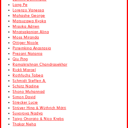
Lang Pe
Lorenzo Vanessa
Mahashe George
Matsuzawa Kyoka
Missika Adrien
Mnatsakanian Alina
Moss Miranda
Ottiger Nicole
Potemkina Anastasia
Prezant Natania
Qiu Ping
Ramakrishnan Chandrasekhar
Rickli Marcel
Rothfuchs Tabea
Schmidt Steffen A.
Schütz Nadine
Shono Muhannad
Simon David
Strecker Lucie
Strüver Hina & Wüthrich Mätti
Suvorova Nadya
Taiyo Onorato & Nico Krebs
Thakar Neha