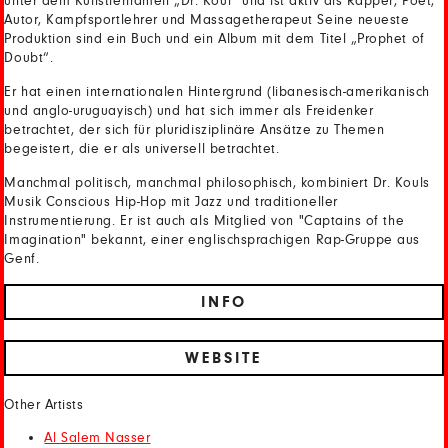
unter dem Künstlernamen „Dr. Koul“ und ist aktiv als Rapper, Poet,
Autor, Kampfsportlehrer und Massagetherapeut Seine neueste
Produktion sind ein Buch und ein Album mit dem Titel „Prophet of
Doubt“.
Er hat einen internationalen Hintergrund (libanesisch-amerikanisch
und anglo-uruguayisch) und hat sich immer als Freidenker
betrachtet, der sich für pluridisziplinäre Ansätze zu Themen
begeistert, die er als universell betrachtet.
Manchmal politisch, manchmal philosophisch, kombiniert Dr. Kouls
Musik Conscious Hip-Hop mit Jazz und traditioneller
Instrumentierung. Er ist auch als Mitglied von "Captains of the
Imagination" bekannt, einer englischsprachigen Rap-Gruppe aus
Genf.
INFO
WEBSITE
Other Artists
Al Salem Nasser