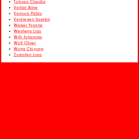
Tolusso Claudia
Veillat Aline
Ventura Pablo
Verstegen Soetkin
Weber Yvonne
Wenfeng Liao
Willi Johannes
Wolf Oliver
Wong Chi-yung
Zumofen Livia