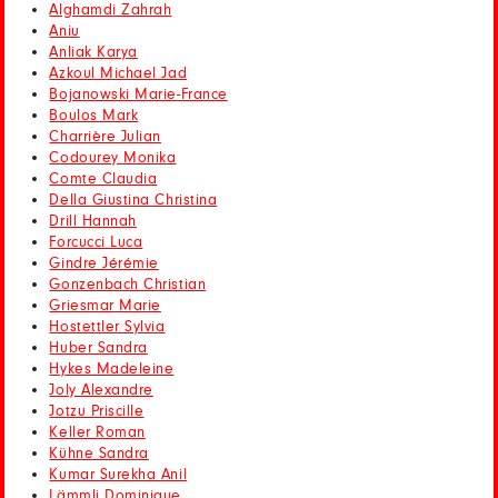
Alghamdi Zahrah
Aniu
Anliak Karya
Azkoul Michael Jad
Bojanowski Marie-France
Boulos Mark
Charrière Julian
Codourey Monika
Comte Claudia
Della Giustina Christina
Drill Hannah
Forcucci Luca
Gindre Jérémie
Gonzenbach Christian
Griesmar Marie
Hostettler Sylvia
Huber Sandra
Hykes Madeleine
Joly Alexandre
Jotzu Priscille
Keller Roman
Kühne Sandra
Kumar Surekha Anil
Lämmli Dominique