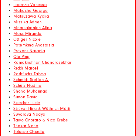
Lorenzo Vanessa
Mahashe George
Matsuzawa Kyoka
Missika Adrien
Mnatsakanian Alina
Moss Miranda
Ottiger Nicole
Potemkina Anastasia
Prezant Natania
Qiu Ping
Ramakrishnan Chandrasekhar
Rickli Marcel
Rothfuchs Tabea
Schmidt Steffen A.
Schütz Nadine
Shono Muhannad
Simon David
Strecker Lucie
Strüver Hina & Wüthrich Mätti
Suvorova Nadya
Taiyo Onorato & Nico Krebs
Thakar Neha
Tolusso Claudia