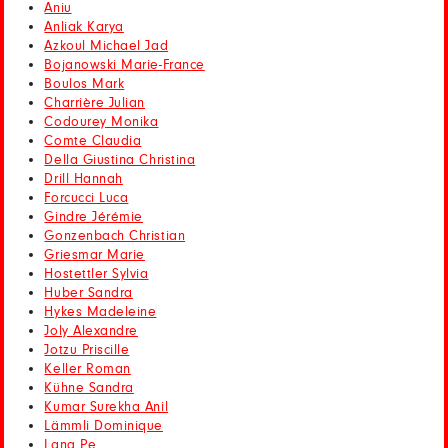
Aniu
Anliak Karya
Azkoul Michael Jad
Bojanowski Marie-France
Boulos Mark
Charrière Julian
Codourey Monika
Comte Claudia
Della Giustina Christina
Drill Hannah
Forcucci Luca
Gindre Jérémie
Gonzenbach Christian
Griesmar Marie
Hostettler Sylvia
Huber Sandra
Hykes Madeleine
Joly Alexandre
Jotzu Priscille
Keller Roman
Kühne Sandra
Kumar Surekha Anil
Lämmli Dominique
Lang Pe