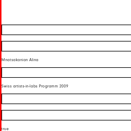
Mnatsakanian Alina
Swiss artists-in-labs Programm 2009
true