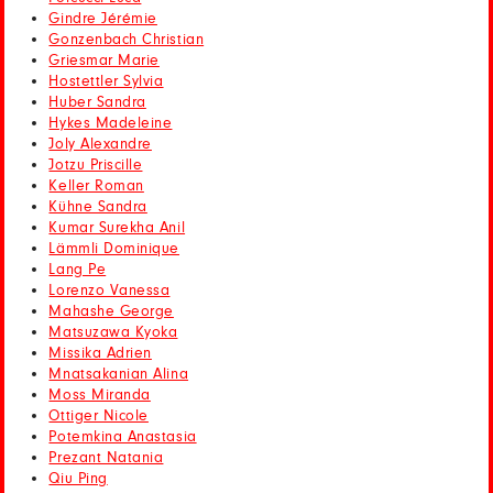
Gindre Jérémie
Gonzenbach Christian
Griesmar Marie
Hostettler Sylvia
Huber Sandra
Hykes Madeleine
Joly Alexandre
Jotzu Priscille
Keller Roman
Kühne Sandra
Kumar Surekha Anil
Lämmli Dominique
Lang Pe
Lorenzo Vanessa
Mahashe George
Matsuzawa Kyoka
Missika Adrien
Mnatsakanian Alina
Moss Miranda
Ottiger Nicole
Potemkina Anastasia
Prezant Natania
Qiu Ping