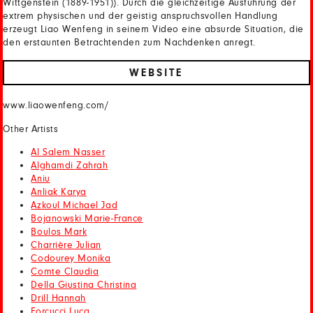
Wittgenstein (1889-1951)). Durch die gleichzeitige Ausführung der
extrem physischen und der geistig anspruchsvollen Handlung
erzeugt Liao Wenfeng in seinem Video eine absurde Situation, die
den erstaunten Betrachtenden zum Nachdenken anregt.
WEBSITE
www.liaowenfeng.com/
Other Artists
Al Salem Nasser
Alghamdi Zahrah
Aniu
Anliak Karya
Azkoul Michael Jad
Bojanowski Marie-France
Boulos Mark
Charrière Julian
Codourey Monika
Comte Claudia
Della Giustina Christina
Drill Hannah
Forcucci Luca