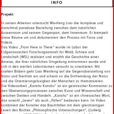
INFO
Projekt
In seinen Arbeiten untersucht Wenfeng Liao die komplexe und
manchmal paradoxe Beziehung zwischen dem natürlichen
Aussenraum und seinem Gegenpart, dem Innenraum. Er krempelt
diese Räume um und dokumentiert den Prozess mit Fotos und
Videos.
Das Video „From Here to There” wurde im Labor der
Eidgenössischen Forschungsanstalt für Wald, Schnee und
Landschaft (WSL) realisiert und erzählt die Geschichte einer
Ameise, die ihrer natürlichen Umgebung entnommen wurde und
sich in den sterilen Laborräumen versucht zu orientieren. Mit
starken Bildern geht Liao Wenfeng auf die Gegenüberstellung von
Natur und Sterilität ein und scheint so die Entfremdung der Natur
und die Orientierungslosigkeit der Menschen zu thematisieren.
Die Videoarbeit „Kanshu Kanshu” ist ein geistreicher Kommentar zu
den Übersetzungsprozessen zwischen Kunst und Wissenschaft und
zwischen Denken und Handeln. „Kanshu” ist ein chinesisches Wort,
das sowohl „Lesen” als auch „Fällen” bedeuten kann. Im Video
kombiniert der Künstler das Baumfällen mit dem gleichzeitigen
Lesen des Buches „Philosophische Untersuchungen“, (Ludwig