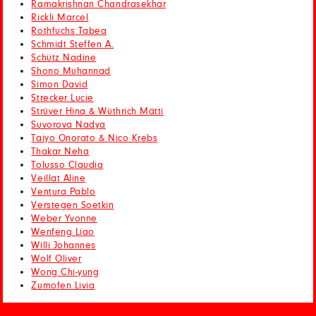
Ramakrishnan Chandrasekhar
Rickli Marcel
Rothfuchs Tabea
Schmidt Steffen A.
Schütz Nadine
Shono Muhannad
Simon David
Strecker Lucie
Strüver Hina & Wüthrich Mätti
Suvorova Nadya
Taiyo Onorato & Nico Krebs
Thakar Neha
Tolusso Claudia
Veillat Aline
Ventura Pablo
Verstegen Soetkin
Weber Yvonne
Wenfeng Liao
Willi Johannes
Wolf Oliver
Wong Chi-yung
Zumofen Livia