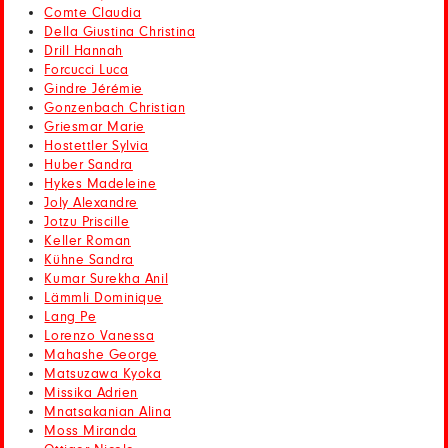
Comte Claudia
Della Giustina Christina
Drill Hannah
Forcucci Luca
Gindre Jérémie
Gonzenbach Christian
Griesmar Marie
Hostettler Sylvia
Huber Sandra
Hykes Madeleine
Joly Alexandre
Jotzu Priscille
Keller Roman
Kühne Sandra
Kumar Surekha Anil
Lämmli Dominique
Lang Pe
Lorenzo Vanessa
Mahashe George
Matsuzawa Kyoka
Missika Adrien
Mnatsakanian Alina
Moss Miranda