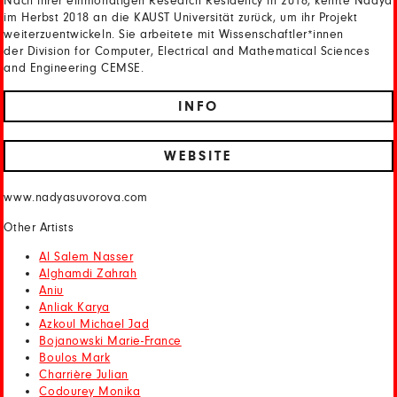
Nach ihrer einmonatigen Research Residency in 2016, kehrte Nadya
im Herbst 2018 an die KAUST Universität zurück, um ihr Projekt
weiterzuentwickeln. Sie arbeitete mit Wissenschaftler*innen
der Division for Computer, Electrical and Mathematical Sciences
and Engineering CEMSE.
INFO
WEBSITE
www.nadyasuvorova.com
Other Artists
Al Salem Nasser
Alghamdi Zahrah
Aniu
Anliak Karya
Azkoul Michael Jad
Bojanowski Marie-France
Boulos Mark
Charrière Julian
Codourey Monika