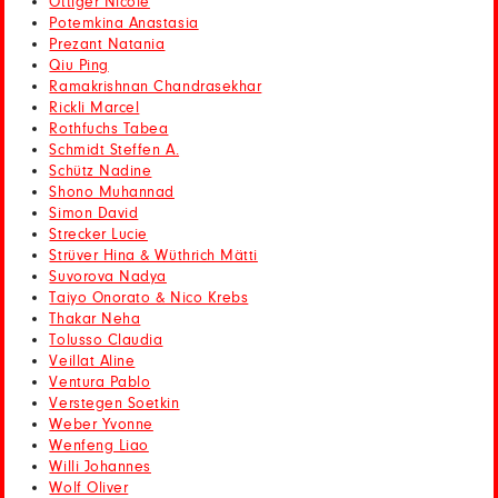
Ottiger Nicole
Potemkina Anastasia
Prezant Natania
Qiu Ping
Ramakrishnan Chandrasekhar
Rickli Marcel
Rothfuchs Tabea
Schmidt Steffen A.
Schütz Nadine
Shono Muhannad
Simon David
Strecker Lucie
Strüver Hina & Wüthrich Mätti
Suvorova Nadya
Taiyo Onorato & Nico Krebs
Thakar Neha
Tolusso Claudia
Veillat Aline
Ventura Pablo
Verstegen Soetkin
Weber Yvonne
Wenfeng Liao
Willi Johannes
Wolf Oliver